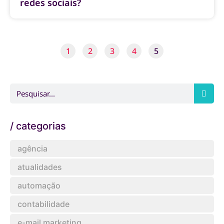
redes sociais?
1
2
3
4
5
/ categorias
agência
atualidades
automação
contabilidade
e-mail marketing