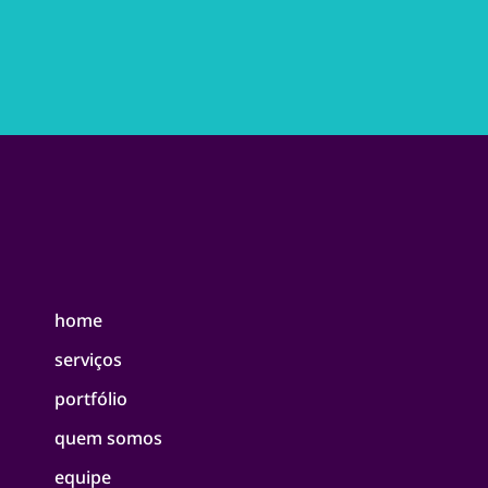
home
serviços
portfólio
quem somos
equipe