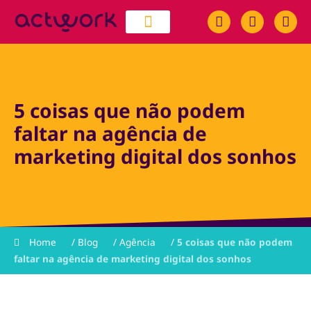
quem somos
trabalhe conosco
5 coisas que não podem
faltar na agência de
marketing digital dos sonhos
Home
/
Blog
/
Agência
/
5 coisas que não podem
faltar na agência de marketing digital dos sonhos