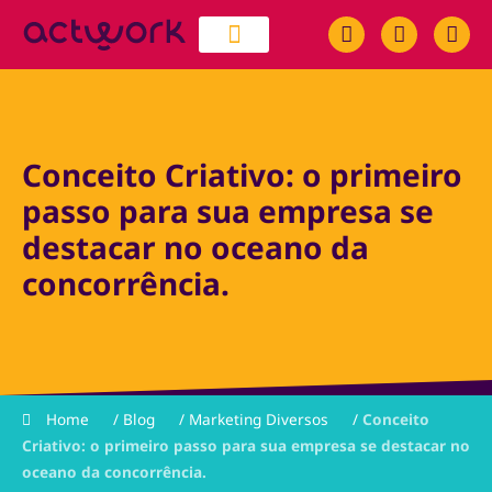
quem somos
trabalhe conosco
Conceito Criativo: o primeiro
passo para sua empresa se
destacar no oceano da
concorrência.
Home
/
Blog
/
Marketing Diversos
/
Conceito
Criativo: o primeiro passo para sua empresa se destacar no
oceano da concorrência.