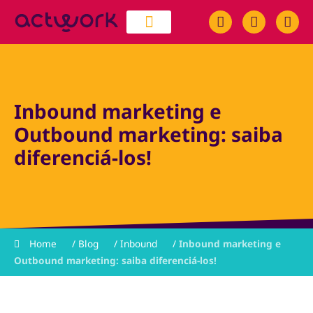
quem somos
trabalhe conosco
Inbound marketing e
Outbound marketing: saiba
diferenciá-los!
Home
/
Blog
/
Inbound
/
Inbound marketing e
Outbound marketing: saiba diferenciá-los!