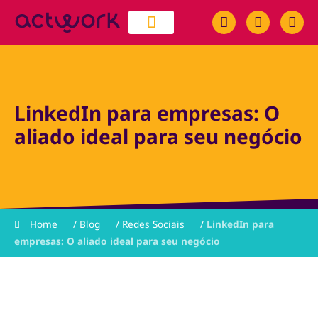
quem somos
trabalhe conosco
LinkedIn para empresas: O
aliado ideal para seu negócio
Home
/
Blog
/
Redes Sociais
/
LinkedIn para
empresas: O aliado ideal para seu negócio