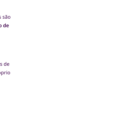
s são
o de
s de
óprio