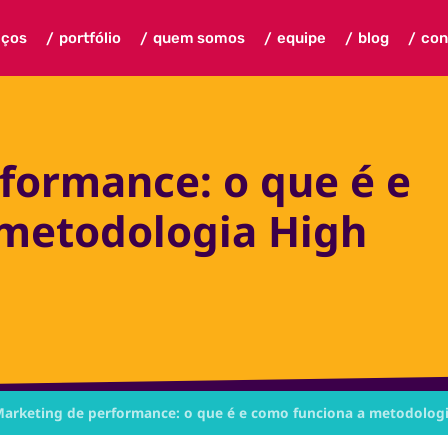
iços
portfólio
quem somos
equipe
blog
con
/
/
/
/
/
formance: o que é e
 metodologia High
arketing de performance: o que é e como funciona a metodolog