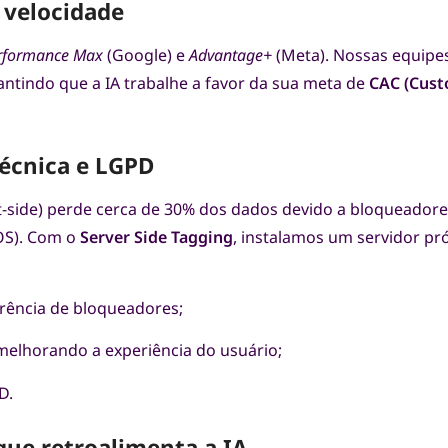
 velocidade
rformance Max
(Google) e
Advantage+
(Meta). Nossas equipe
antindo que a IA trabalhe a favor da sua meta de
CAC (Cust
técnica e LGPD
nt-side) perde cerca de 30% dos dados devido a bloqueadore
iOS). Com o
Server Side Tagging
, instalamos um servidor pr
rência de bloqueadores;
 melhorando a experiência do usuário;
D.
 que retroalimenta a IA