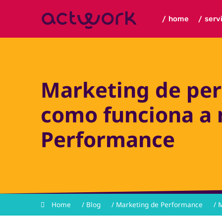
home
serv
/
/
Marketing de per
como funciona a
Performance
Home
/
Blog
/
Marketing de Performance
/
M