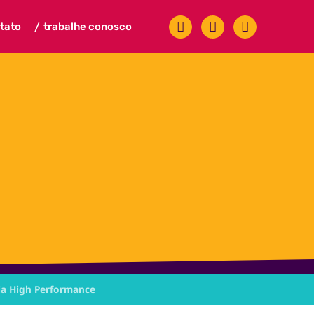
tato
trabalhe conosco
/
ia High Performance